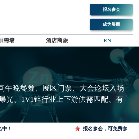
报名参会
成为展商
供需墙
酒店商旅
EN
间午晚餐券、展区门票、大会论坛入场
光、1V1锌行业上下游供需匹配、有
）
中！
报名参会，可免费参观当地